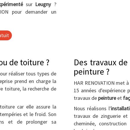
xpérimenté
sur
Leugny
?
ON pour demander un
tuit
u de toiture ?
Des travaux de 
peinture ?
ur réaliser tous types de
reprise prend en charge la
HAR RENOVATION met à vot
e toiture, la recherche de
15 années d'expérience 
travaux de
peinture
et
fa
toiture car elle assure la
Nous réalisons l'
installa
tempéries et le froid. Son
travaux de zinguerie et
ions et de prolonger sa
cheminée, construction