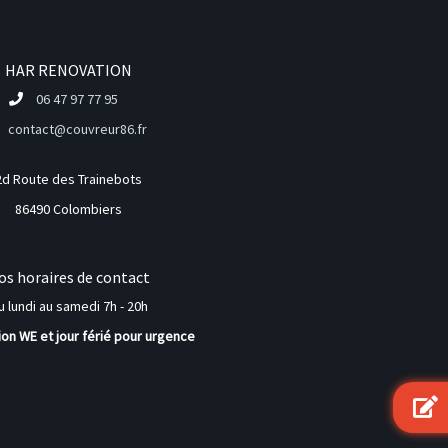
HAR RENOVATION
06 47 97 77 95
contact@couvreur86.fr
2d Route des Trainebots
86490 Colombiers
os horaires de contact
u lundi au samedi 7h - 20h
ion WE et jour férié pour urgence