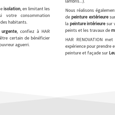
lambris...).
ne
isolation
, en limitant les
Nous réalisons égalemen
nsi votre consommation
de
peinture extérieure
sur
 des habitants.
la
peinture intérieure
sur v
peints et les travaux de
m
n urgente
, confiez à HAR
être certain de bénéficier
HAR RENOVATION met à 
ouvreur aguerri.
expérience pour prendre e
peinture et façade sur
Le