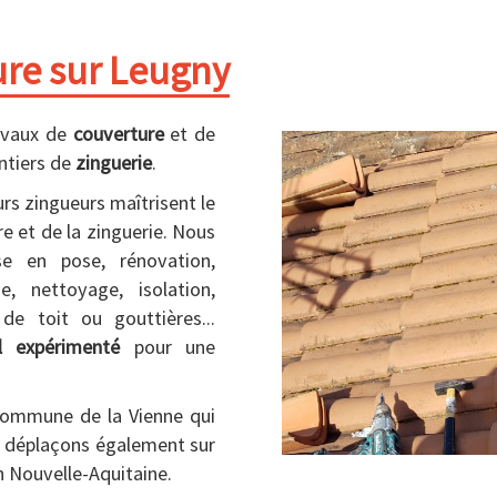
ure sur Leugny
avaux de
couverture
et de
ntiers de
zinguerie
.
rs zingueurs maîtrisent le
re et de la zinguerie. Nous
se en pose, rénovation,
e, nettoyage, isolation,
de toit ou gouttières...
l expérimenté
pour une
commune de la Vienne qui
s déplaçons également sur
n Nouvelle-Aquitaine.