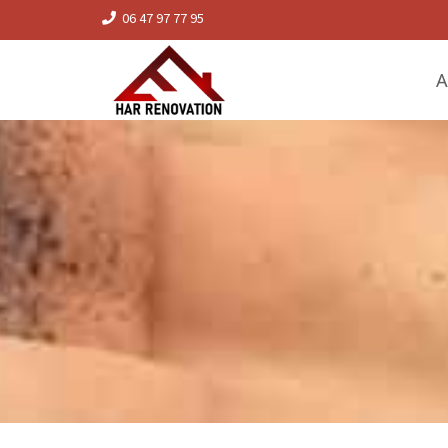
06 47 97 77 95
A