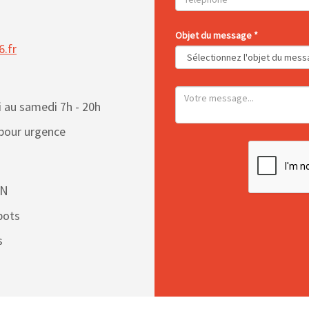
Objet du message *
.fr
 au samedi 7h - 20h
 pour urgence
ON
bots
s